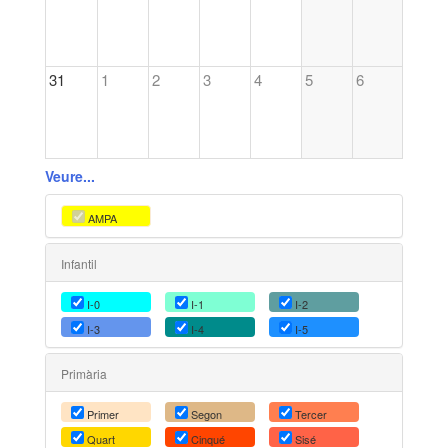
31
1
2
3
4
5
6
Veure...
AMPA
Infantil
I-0
I-1
I-2
I-3
I-4
I-5
Primària
Primer
Segon
Tercer
Quart
Cinqué
Sisé