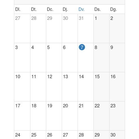
Dl.
Dt.
Dc.
Dj.
Dv.
Ds.
Dg.
27
28
29
30
31
1
2
3
4
5
6
7
8
9
10
11
12
13
14
15
16
17
18
19
20
21
22
23
24
25
26
27
28
29
30